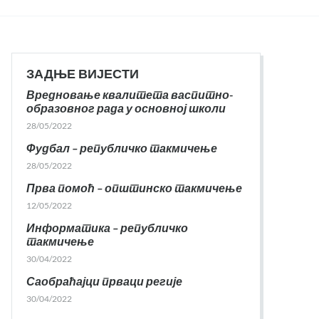
ЗАДЊЕ ВИЈЕСТИ
Вредновање квалитета васпитно-
образовног рада у основној школи
28/05/2022
Фудбал – републичко такмичење
28/05/2022
Прва помоћ – општинско такмичење
12/05/2022
Информатика – републичко
такмичење
30/04/2022
Саобраћајци прваци регије
30/04/2022