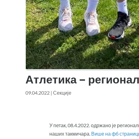
Атлетика – региона
09.04.2022
|
Секције
У петак, 08.4.2022. одржано је регион
наших такмичара.
Више на фб страниц