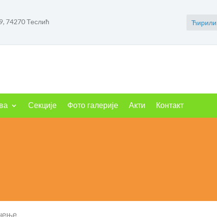
9, 74270 Теслић
Ћирили
ва
Секције
Фото галерије
Акти
Контакт
ичење