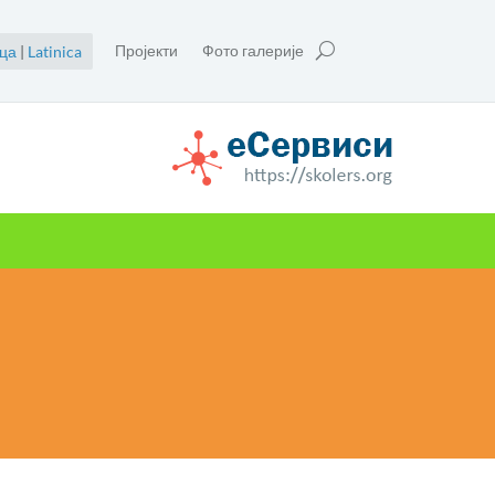
Пројекти
Фото галерије
ца
|
Latinica