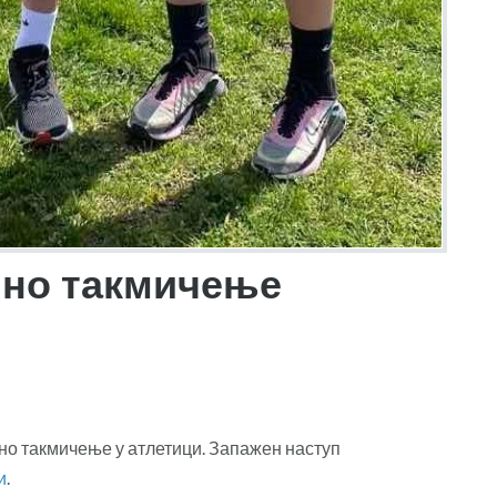
лно такмичење
ално такмичење у атлетици. Запажен наступ
и
.