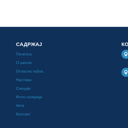
САДРЖАЈ
К
Почетна
О школи
Огласна табла
Настава
Секције
Фото галерије
Акти
Контакт