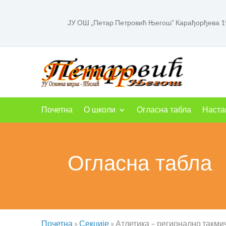
ЈУ ОШ „Петар Петровић Његош“ Карађорђева 1
Почетна
О школи
Огласна табла
Наста
Огласна табла
Почетна
»
Секције
»
Атлетика – регионално такм