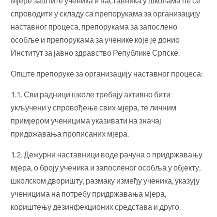
Мјере заштите ученика и наставника у школама ће се
спроводити у складу са препорукама за организацију
наставног процеса, препорукама за запослено
особље и препорукама за ученике које је донио
Институт за јавно здравство Републике Српске.
Опште препоруке за организацију наставног процеса:
1.1. Сви радници школе требају активно бити
укључени у спровођење свих мјера, те личним
примјером ученицима указивати на значај
придржавања прописаних мјера.
1.2. Дежурни наставници воде рачуна о придржавању
мјера, о броју ученика и запосленог особља у објекту,
школском дворишту, размаку између ученика, указују
ученицима на потребу придржавања мјера,
кориштењу дезинфекционих средстава и друго.