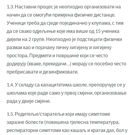
1.3. Наставни процес је неопходно организовати на
начин да се омогући примјена физичке дистанце.
Ученици треба да сједе појединачно у клупама, с тим
да се свако одјељење које има више од 15 ученика
дијели на 2 групе. Неопходно је подстицати физички
размак као и појачану личну хигијену и хигијену
простора. Предмети и површине који се често
додирују (кваке, прекидачи…) морају се посебно често
пребрисавати и дезинфиковати.
1.4. У складу са капацитетима школе, препоручује се у
школама које раде само у првој смјени, организовање
рада у двије смјене.
1.5. Родитељи/старатељи који имају симптоме
заразне болести (повишена тјелесна температура,
респираторни симптоми као кашаљ и кратак дах, бол у