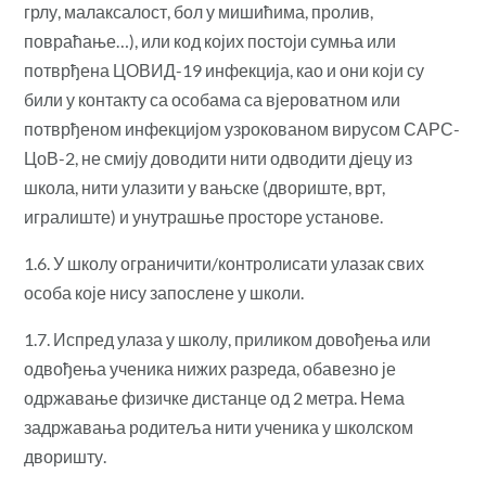
грлу, малаксалост, бол у мишићима, пролив,
повраћање…), или код којих постоји сумња или
потврђена ЦОВИД-19 инфекција, као и они који су
били у контакту са особама са вјероватном или
потврђеном инфекцијом узрокованом вирусом САРС-
ЦоВ-2, не смију доводити нити одводити дјецу из
школа, нити улазити у вањске (двориште, врт,
игралиште) и унутрашње просторе установе.
1.6. У школу ограничити/контролисати улазак свих
особа које нису запослене у школи.
1.7. Испред улаза у школу, приликом довођења или
одвођења ученика нижих разреда, обавезно је
одржавање физичке дистанце од 2 метра. Нема
задржавања родитеља нити ученика у школском
дворишту.