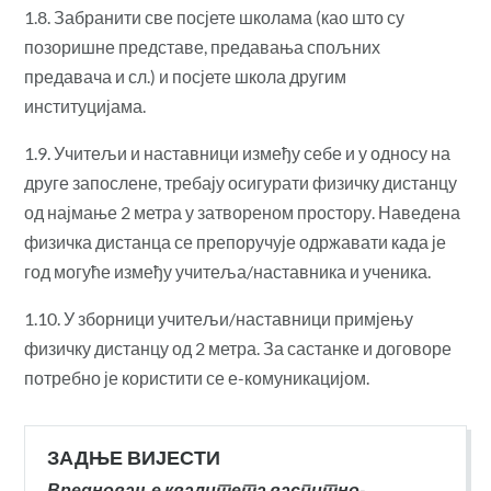
1.8. Забранити све посјете школама (као што су
позоришне представе, предавања спољних
предавача и сл.) и посјете школа другим
институцијама.
1.9. Учитељи и наставници између себе и у односу на
друге запослене, требају осигурати физичку дистанцу
од најмање 2 метра у затвореном простору. Наведена
физичка дистанца се препоручује одржавати када је
год могуће између учитеља/наставника и ученика.
1.10. У зборници учитељи/наставници примјењу
физичку дистанцу од 2 метра. За састанке и договоре
потребно је користити се е-комуникацијом.
ЗАДЊЕ ВИЈЕСТИ
Вредновање квалитета васпитно-