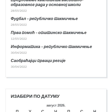
образовног рада у основној школи
28/05/2022
Фудбал – републичко такмичење
28/05/2022
Прва помоћ – општинско такмичење
12/05/2022
Информатика – републичко такмичење
30/04/2022
Саобраћајци прваци регије
30/04/2022
ИЗАБЕРИ ПО ДАТУМУ
август 2026.
П
У
С
Ч
П
С
Н