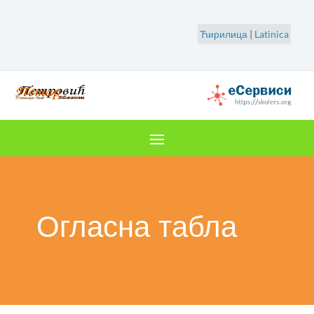
Ћирилица
|
Latinica
Огласна табла